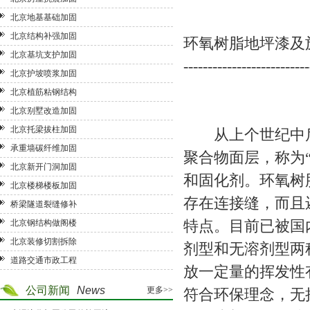
北京地基基础加固
北京结构补强加固
环氧树脂地坪漆及
北京基坑支护加固
--------------------------
北京护坡喷浆加固
北京植筋粘钢结构
北京别墅改造加固
北京托梁拔柱加固
从上个世纪中后
承重墙碳纤维加固
聚合物面层，称为“环
北京新开门洞加固
和固化剂。环氧树
北京楼梯楼板加固
存在连接缝，而且
桥梁隧道裂缝修补
特点。目前已被国
北京钢结构做阁楼
北京装修切割拆除
剂型和无溶剂型两
道路交通市政工程
放一定量的挥发性
公司新闻
News
更多>>
符合环保理念，无